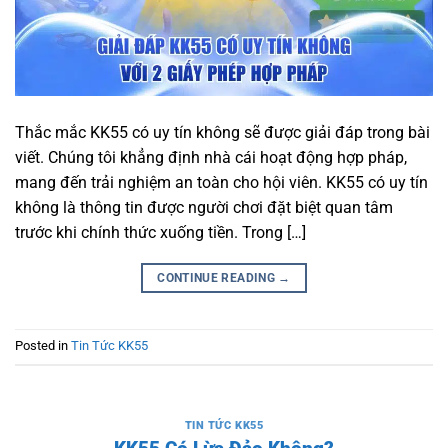
Thắc mắc KK55 có uy tín không sẽ được giải đáp trong bài
viết. Chúng tôi khẳng định nhà cái hoạt động hợp pháp,
mang đến trải nghiệm an toàn cho hội viên. KK55 có uy tín
không là thông tin được người chơi đặt biệt quan tâm
trước khi chính thức xuống tiền. Trong […]
CONTINUE READING
→
Posted in
Tin Tức KK55
TIN TỨC KK55