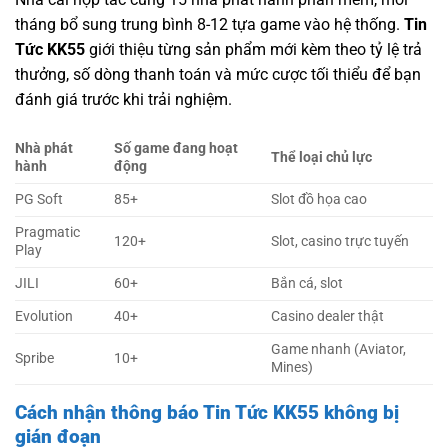
tháng bổ sung trung bình 8-12 tựa game vào hệ thống.
Tin
Tức KK55
giới thiệu từng sản phẩm mới kèm theo tỷ lệ trả
thưởng, số dòng thanh toán và mức cược tối thiểu để bạn
đánh giá trước khi trải nghiệm.
Nhà phát
Số game đang hoạt
Thể loại chủ lực
hành
động
PG Soft
85+
Slot đồ họa cao
Pragmatic
120+
Slot, casino trực tuyến
Play
JILI
60+
Bắn cá, slot
Evolution
40+
Casino dealer thật
Game nhanh (Aviator,
Spribe
10+
Mines)
Cách nhận thông báo Tin Tức KK55 không bị
gián đoạn