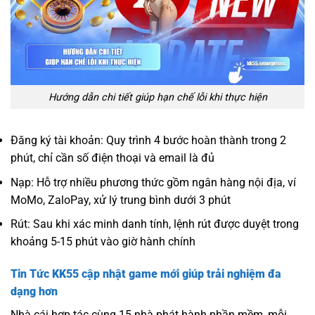
Hướng dẫn chi tiết giúp hạn chế lỗi khi thực hiện
Đăng ký tài khoản: Quy trình 4 bước hoàn thành trong 2
phút, chỉ cần số điện thoại và email là đủ
Nạp: Hỗ trợ nhiều phương thức gồm ngân hàng nội địa, ví
MoMo, ZaloPay, xử lý trung bình dưới 3 phút
Rút: Sau khi xác minh danh tính, lệnh rút được duyệt trong
khoảng 5-15 phút vào giờ hành chính
Tin Tức KK55 cập nhật game mới giúp trải nghiệm đa
dạng hơn
Nhà cái hợp tác cùng 15 nhà phát hành phần mềm, mỗi