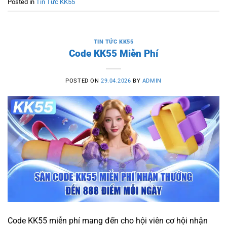
Posted in
Tin Tức KK55
TIN TỨC KK55
Code KK55 Miễn Phí
POSTED ON
29.04.2026
BY
ADMIN
Code KK55 miễn phí mang đến cho hội viên cơ hội nhận