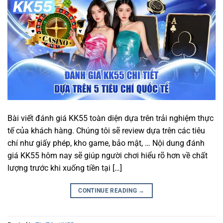
Bài viết đánh giá KK55 toàn diện dựa trên trải nghiệm thực
tế của khách hàng. Chúng tôi sẽ review dựa trên các tiêu
chí như giấy phép, kho game, bảo mật, … Nội dung đánh
giá KK55 hôm nay sẽ giúp người chơi hiểu rõ hơn về chất
lượng trước khi xuống tiền tại […]
CONTINUE READING
→