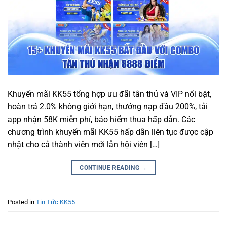
Khuyến mãi KK55 tổng hợp ưu đãi tân thủ và VIP nổi bật,
hoàn trả 2.0% không giới hạn, thưởng nạp đầu 200%, tải
app nhận 58K miễn phí, bảo hiểm thua hấp dẫn. Các
chương trình khuyến mãi KK55 hấp dẫn liên tục được cập
nhật cho cả thành viên mới lẫn hội viên […]
CONTINUE READING
→
Posted in
Tin Tức KK55