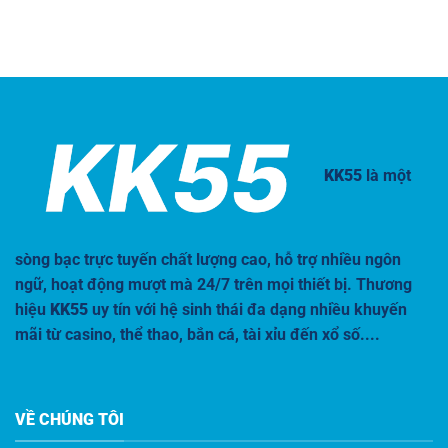
KK55
là một
sòng bạc trực tuyến
chất lượng cao, hỗ trợ nhiều ngôn
ngữ, hoạt động mượt mà 24/7 trên mọi thiết bị. Thương
hiệu
KK55
uy tín với hệ sinh thái đa dạng nhiều khuyến
mãi từ casino, thể thao, bắn cá, tài xỉu đến xổ số....
VỀ CHÚNG TÔI