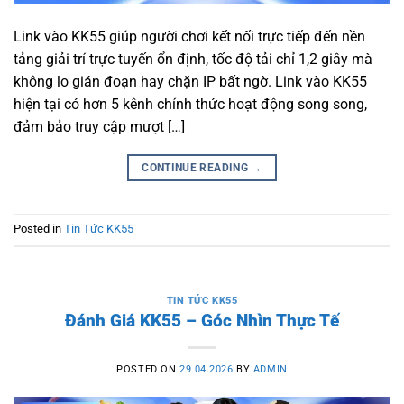
Link vào KK55 giúp người chơi kết nối trực tiếp đến nền
tảng giải trí trực tuyến ổn định, tốc độ tải chỉ 1,2 giây mà
không lo gián đoạn hay chặn IP bất ngờ. Link vào KK55
hiện tại có hơn 5 kênh chính thức hoạt động song song,
đảm bảo truy cập mượt […]
CONTINUE READING
→
Posted in
Tin Tức KK55
TIN TỨC KK55
Đánh Giá KK55 – Góc Nhìn Thực Tế
POSTED ON
29.04.2026
BY
ADMIN