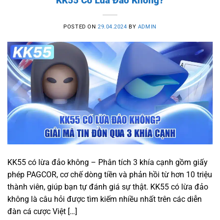
KK55 Có Lừa Đảo Không?
POSTED ON
29.04.2024
BY
ADMIN
KK55 có lừa đảo không – Phân tích 3 khía cạnh gồm giấy
phép PAGCOR, cơ chế dòng tiền và phản hồi từ hơn 10 triệu
thành viên, giúp bạn tự đánh giá sự thật. KK55 có lừa đảo
không là câu hỏi được tìm kiếm nhiều nhất trên các diễn
đàn cá cược Việt […]