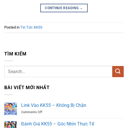
CONTINUE READING
→
Posted in
Tin Tức KK55
TÌM KIẾM
BÀI VIẾT MỚI NHẤT
Link Vào KK55 – Không Bị Chặn
Comments Off
on
Link
Vào
Đánh Giá KK55 – Góc Nhìn Thực Tế
KK55