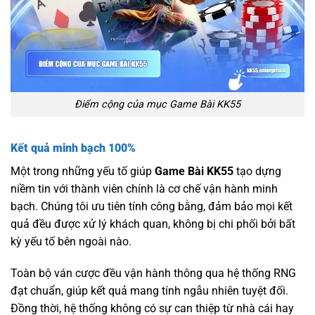
Điểm cộng của mục Game Bài KK55
Kết quả minh bạch 100%
Một trong những yếu tố giúp
Game Bài KK55
tạo dựng
niềm tin với thành viên chính là cơ chế vận hành minh
bạch. Chúng tôi ưu tiên tính công bằng, đảm bảo mọi kết
quả đều được xử lý khách quan, không bị chi phối bởi bất
kỳ yếu tố bên ngoài nào.
Toàn bộ ván cược đều vận hành thông qua hệ thống RNG
đạt chuẩn, giúp kết quả mang tính ngẫu nhiên tuyệt đối.
Đồng thời, hệ thống không có sự can thiệp từ nhà cái hay