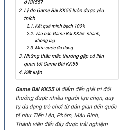
ở KK55?
Lý do Game Bài KK55 luôn được yêu
thích
Kết quả minh bạch 100%
Vào bàn Game Bài KK55 nhanh,
không lag
Mức cược đa dạng
Những thắc mắc thường gặp có liên
quan tới Game Bài KK55
Kết luận
Game Bài KK55
là điểm đến giải trí đổi
thưởng được nhiều người lựa chọn, quy
tụ đa dạng trò chơi từ dân gian đến quốc
tế như Tiến Lên, Phỏm, Mậu Binh,…
Thành viên đến đây được trải nghiệm