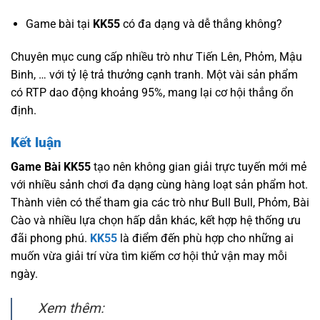
Game bài tại
KK55
có đa dạng và dễ thắng không?
Chuyên mục cung cấp nhiều trò như Tiến Lên, Phỏm, Mậu
Binh, … với tỷ lệ trả thưởng cạnh tranh. Một vài sản phẩm
có RTP dao động khoảng 95%, mang lại cơ hội thắng ổn
định.
Kết luận
Game Bài KK55
tạo nên không gian giải trực tuyến mới mẻ
với nhiều sảnh chơi đa dạng cùng hàng loạt sản phẩm hot.
Thành viên có thể tham gia các trò như Bull Bull, Phỏm, Bài
Cào và nhiều lựa chọn hấp dẫn khác, kết hợp hệ thống ưu
đãi phong phú.
KK55
là điểm đến phù hợp cho những ai
muốn vừa giải trí vừa tìm kiếm cơ hội thử vận may mỗi
ngày.
Xem thêm: