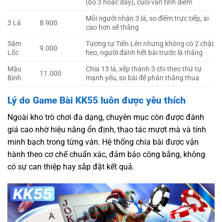
(bộ 3 hoặc dây), cuối ván tính điểm
Mỗi người nhận 3 lá, so điểm trực tiếp, ai
3 Lá
8.900
cao hơn sẽ thắng
Sâm
Tương tự Tiến Lên nhưng không có 2 chặt
9.000
Lốc
heo, người đánh hết bài trước là thắng
Mậu
Chia 13 lá, xếp thành 3 chi theo thứ tự
11.000
Binh
mạnh yếu, so bài để phân thắng thua
Lý do Game Bài KK55 luôn được yêu thích
Ngoài kho trò chơi đa dạng, chuyên mục còn được đánh
giá cao nhờ hiệu năng ổn định, thao tác mượt mà và tính
minh bạch trong từng ván. Hệ thống chia bài được vận
hành theo cơ chế chuẩn xác, đảm bảo công bằng, không
có sự can thiệp hay sắp đặt kết quả.