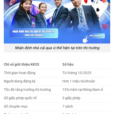
Nhận định nhà cái qua vị thế hiện tại trên thị trường
Chỉ số giới thiệu KK55
Số liệu
Thời gian hoạt động
Từ tháng 10/2025
Người dùng đăng ký
Hơn 1 triệu tài khoản
Tốc độ tăng trưởng thị trường
15%/năm tại Đông Nam Á
Số giấy phép quốc tế
3 giấy phép
Số chuyên mục
7 sảnh