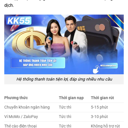
dịch.
Hệ thống thanh toán tiện lợi, đáp ứng nhiều nhu cầu
Phương thức
Thời gian nạp
Thời gian rút
Chuyển khoản ngân hàng
Tức thì
5-15 phút
Ví MoMo / ZaloPay
Tức thì
3-10 phút
Thẻ cào điện thoại
Tức thì
Không hỗ trợ rút