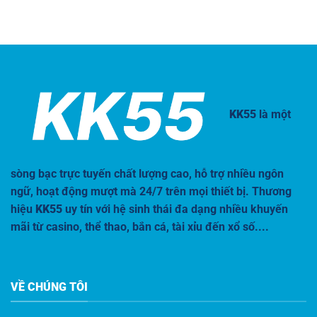
KK55
là một
sòng bạc trực tuyến
chất lượng cao, hỗ trợ nhiều ngôn
ngữ, hoạt động mượt mà 24/7 trên mọi thiết bị. Thương
hiệu
KK55
uy tín với hệ sinh thái đa dạng nhiều khuyến
mãi từ casino, thể thao, bắn cá, tài xỉu đến xổ số....
VỀ CHÚNG TÔI