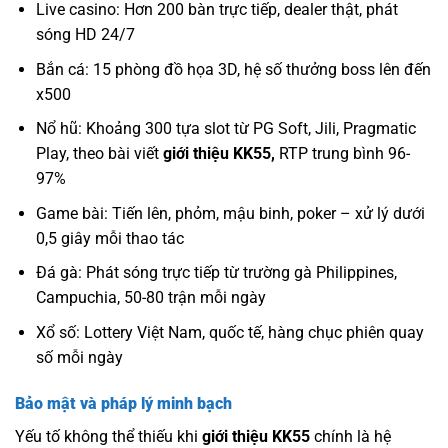
Live casino: Hơn 200 bàn trực tiếp, dealer thật, phát
sóng HD 24/7
Bắn cá: 15 phòng đồ họa 3D, hệ số thưởng boss lên đến
x500
Nổ hũ: Khoảng 300 tựa slot từ PG Soft, Jili, Pragmatic
Play, theo bài viết
giới thiệu KK55,
RTP trung bình 96-
97%
Game bài: Tiến lên, phỏm, mậu binh, poker – xử lý dưới
0,5 giây mỗi thao tác
Đá gà: Phát sóng trực tiếp từ trường gà Philippines,
Campuchia, 50-80 trận mỗi ngày
Xổ số: Lottery Việt Nam, quốc tế, hàng chục phiên quay
số mỗi ngày
Bảo mật và pháp lý minh bạch
Yếu tố không thể thiếu khi
giới thiệu KK55
chính là hệ