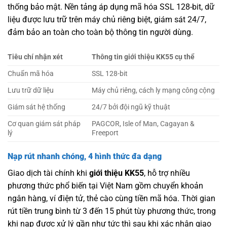
thống bảo mật. Nền tảng áp dụng mã hóa SSL 128-bit, dữ
liệu được lưu trữ trên máy chủ riêng biệt, giám sát 24/7,
đảm bảo an toàn cho toàn bộ thông tin người dùng.
Tiêu chí nhận xét
Thông tin giới thiệu KK55 cụ thể
Chuẩn mã hóa
SSL 128-bit
Lưu trữ dữ liệu
Máy chủ riêng, cách ly mạng công cộng
Giám sát hệ thống
24/7 bởi đội ngũ kỹ thuật
Cơ quan giám sát pháp
PAGCOR, Isle of Man, Cagayan &
lý
Freeport
Nạp rút nhanh chóng, 4 hình thức đa dạng
Giao dịch tài chính khi
giới thiệu KK55
, hỗ trợ nhiều
phương thức phổ biến tại Việt Nam gồm chuyển khoản
ngân hàng, ví điện tử, thẻ cào cùng tiền mã hóa. Thời gian
rút tiền trung bình từ 3 đến 15 phút tùy phương thức, trong
khi nạp được xử lý gần như tức thì sau khi xác nhận giao