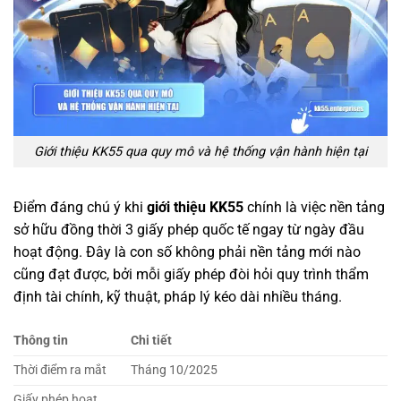
Giới thiệu KK55 qua quy mô và hệ thống vận hành hiện tại
Điểm đáng chú ý khi
giới thiệu KK55
chính là việc nền tảng
sở hữu đồng thời 3 giấy phép quốc tế ngay từ ngày đầu
hoạt động. Đây là con số không phải nền tảng mới nào
cũng đạt được, bởi mỗi giấy phép đòi hỏi quy trình thẩm
định tài chính, kỹ thuật, pháp lý kéo dài nhiều tháng.
Thông tin
Chi tiết
Thời điểm ra mắt
Tháng 10/2025
Giấy phép hoạt