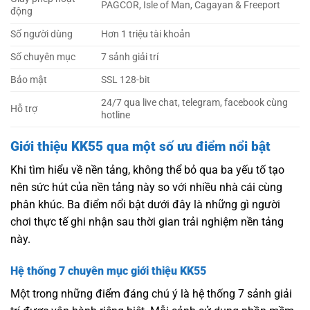
PAGCOR, Isle of Man, Cagayan & Freeport
động
Số người dùng
Hơn 1 triệu tài khoản
Số chuyên mục
7 sảnh giải trí
Bảo mật
SSL 128-bit
24/7 qua live chat, telegram, facebook cùng
Hỗ trợ
hotline
Giới thiệu KK55 qua một số ưu điểm nổi bật
Khi tìm hiểu về nền tảng, không thể bỏ qua ba yếu tố tạo
nên sức hút của nền tảng này so với nhiều nhà cái cùng
phân khúc. Ba điểm nổi bật dưới đây là những gì người
chơi thực tế ghi nhận sau thời gian trải nghiệm nền tảng
này.
Hệ thống 7 chuyên mục giới thiệu KK55
Một trong những điểm đáng chú ý là hệ thống 7 sảnh giải