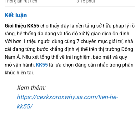
Thời gian rút tiền
3-15 phút
Kết luận
Giới thiệu KK55
cho thấy đây là nền tảng sở hữu pháp lý rõ
ràng, hệ thống đa dạng và tốc độ xử lý giao dịch ổn định.
Với hơn 1 triệu người dùng cùng 7 chuyên mục giải trí, nhà
cái đang từng bước khẳng định vị thế trên thị trường Đông
Nam Á. Nếu xét tổng thể về trải nghiệm, bảo mật và quy
mô vận hành,
KK55
là lựa chọn đáng cân nhắc trong phân
khúc hiện tại.
Xem thêm:
https://cezkxoroxwhy.sa.com/lien-he-
kk55/