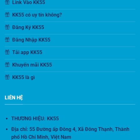
Link Vào KK55
KK55 có uy tín không?
Đăng Ký KK55
Đăng Nhập KK55
Tải app KK55
Khuyến mãi KK55
KK55 là gì
LIÊN HỆ
THƯƠNG HIỆU:
KK55
Địa chỉ: 55 Đường ấp Đông 4, Xã Đông Thạnh, Thành
phố Hồ Chí Minh, Việt Nam