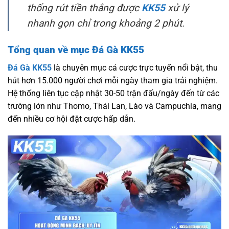
thống rút tiền thắng được
KK55
xử lý
nhanh gọn chỉ trong khoảng 2 phút.
Tổng quan về mục Đá Gà KK55
Đá Gà KK55
là chuyên mục cá cược trực tuyến nổi bật, thu
hút hơn 15.000 người chơi mỗi ngày tham gia trải nghiệm.
Hệ thống liên tục cập nhật 30-50 trận đấu/ngày đến từ các
trường lớn như Thomo, Thái Lan, Lào và Campuchia, mang
đến nhiều cơ hội đặt cược hấp dẫn.