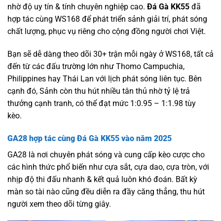
nhờ độ uy tín & tính chuyên nghiệp cao.
Đá Gà KK55
đã
hợp tác cùng WS168 để phát triển sảnh giải trí, phát sóng
chất lượng, phục vụ riêng cho cộng đồng người chơi Việt.
Bạn sẽ dễ dàng theo dõi 30+ trận mỗi ngày ở WS168, tất cả
đến từ các đấu trường lớn như Thomo Campuchia,
Philippines hay Thái Lan với lịch phát sóng liên tục. Bên
cạnh đó, Sảnh còn thu hút nhiều tân thủ nhờ tỷ lệ trả
thưởng cạnh tranh, có thể đạt mức 1:0.95 – 1:1.98 tùy
kèo.
GA28 hợp tác cùng Đá Gà KK55 vào năm 2025
GA28 là nơi chuyên phát sóng và cung cấp kèo cược cho
các hình thức phổ biến như cựa sắt, cựa dao, cựa tròn, với
nhịp độ thi đấu nhanh & kết quả luôn khó đoán. Bất kỳ
màn so tài nào cũng đều diễn ra đầy căng thẳng, thu hút
người xem theo dõi từng giây.