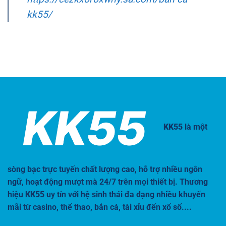
kk55/
KK55
là một
sòng bạc trực tuyến
chất lượng cao, hỗ trợ nhiều ngôn
ngữ, hoạt động mượt mà 24/7 trên mọi thiết bị. Thương
hiệu
KK55
uy tín với hệ sinh thái đa dạng nhiều khuyến
mãi từ casino, thể thao, bắn cá, tài xỉu đến xổ số....