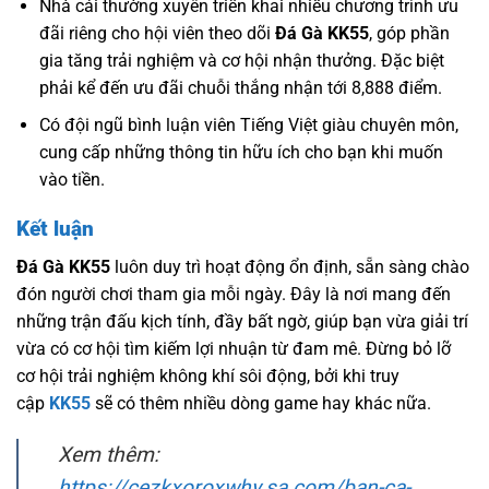
Nhà cái thường xuyên triển khai nhiều chương trình ưu
đãi riêng cho hội viên theo dõi
Đá Gà KK55
, góp phần
gia tăng trải nghiệm và cơ hội nhận thưởng. Đặc biệt
phải kể đến ưu đãi chuỗi thắng nhận tới 8,888 điểm.
Có đội ngũ bình luận viên Tiếng Việt giàu chuyên môn,
cung cấp những thông tin hữu ích cho bạn khi muốn
vào tiền.
Kết luận
Đá Gà KK55
luôn duy trì hoạt động ổn định, sẵn sàng chào
đón người chơi tham gia mỗi ngày. Đây là nơi mang đến
những trận đấu kịch tính, đầy bất ngờ, giúp bạn vừa giải trí
vừa có cơ hội tìm kiếm lợi nhuận từ đam mê. Đừng bỏ lỡ
cơ hội trải nghiệm không khí sôi động, bởi khi truy
cập
KK55
sẽ có thêm nhiều dòng game hay khác nữa.
Xem thêm:
https://cezkxoroxwhy.sa.com/ban-ca-