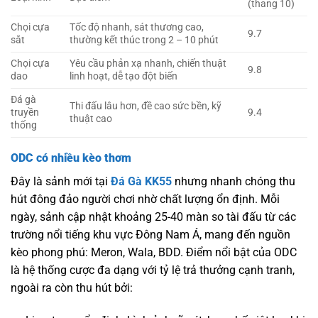
(thang 10)
Chọi cựa
Tốc độ nhanh, sát thương cao,
9.7
sắt
thường kết thúc trong 2 – 10 phút
Chọi cựa
Yêu cầu phản xạ nhanh, chiến thuật
9.8
dao
linh hoạt, dễ tạo đột biến
Đá gà
Thi đấu lâu hơn, đề cao sức bền, kỹ
truyền
9.4
thuật cao
thống
ODC có nhiều kèo thơm
Đây là sảnh mới tại
Đá Gà KK55
nhưng nhanh chóng thu
hút đông đảo người chơi nhờ chất lượng ổn định. Mỗi
ngày, sảnh cập nhật khoảng 25-40 màn so tài đấu từ các
trường nổi tiếng khu vực Đông Nam Á, mang đến nguồn
kèo phong phú: Meron, Wala, BDD. Điểm nổi bật của ODC
là hệ thống cược đa dạng với tỷ lệ trả thưởng cạnh tranh,
ngoài ra còn thu hút bởi: